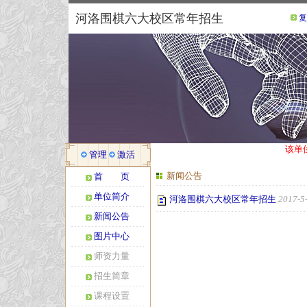
河洛围棋六大校区常年招生
复
该单
管理
激活
新闻公告
首 页
单位简介
河洛围棋六大校区常年招生
2017-5
新闻公告
图片中心
师资力量
招生简章
课程设置