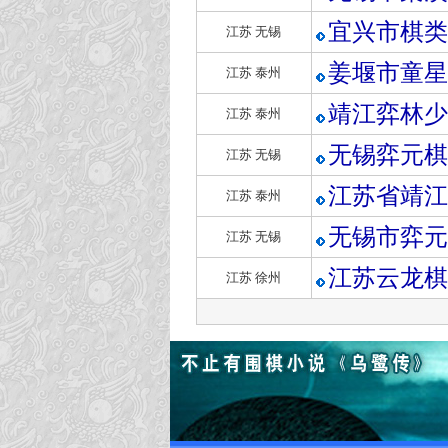
宜兴市棋类
江苏 无锡
姜堰市童星
江苏 泰州
靖江弈林少
江苏 泰州
无锡弈元棋
江苏 无锡
江苏省靖江
江苏 泰州
无锡市弈元
江苏 无锡
江苏云龙棋
江苏 徐州