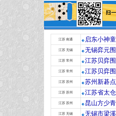
启东小神童
江苏 南通
无锡弈元围
江苏 无锡
江苏贝弈围
江苏 常州
江苏贝弈围
江苏 常州
苏州新碁点
江苏 苏州
江苏省太仓
江苏 苏州
昆山方少青
江苏 苏州
无锡市梁溪
江苏 无锡