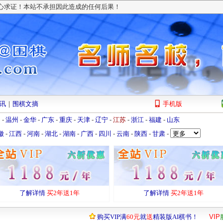
小心求证！本站不承担因此造成的任何后果！
讯
｜
围棋文摘
手机版
州
-
温州
-
金华
-
广东
-
重庆
-
天津
-
辽宁
-
江苏
-
浙江
-
福建
-
山东
徽
-
江西
-
河南
-
湖北
-
湖南
-
广西
-
四川
-
云南
-
陕西
-
甘肃
-
了解详情
买2年送1年
了解详情
买2年送1年
购买VIP满
60元
就
送
精装版AI棋书！
VIP