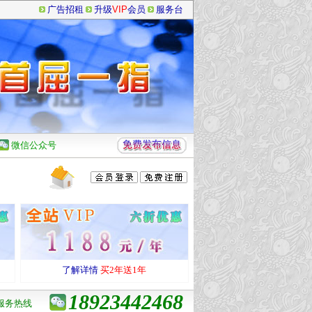
广告招租
升级
VIP
会员
服务台
微信公众号
了解详情
买2年送1年
18923442468
服务热线