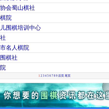
协会蜀山棋社
棋院
儿围棋培训中心
社
市名人棋院
围棋社
院
1
2
3
4
5
6
7
8
9
后页
尾页