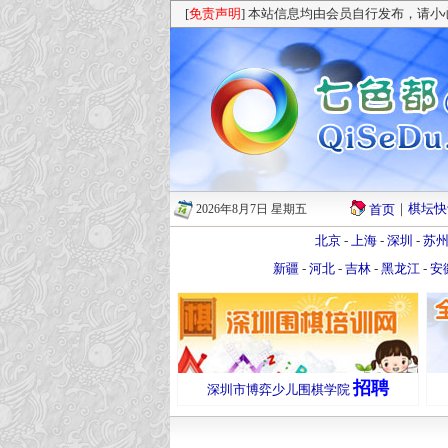
[
免责声明
] 本站信息均由会员自行发布，请
｜
棋坛快
2026年8月7日 星期五
首页
北京
-
上海
-
深圳
-
苏
新疆
-
河北
-
吉林
-
黑龙江
-
安
招聘
深圳市博弈少儿围棋学院