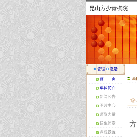
昆山方少青棋院
管理
激活
新
首 页
单位简介
新闻公告
图片中心
师资力量
方
招生简章
课程设置