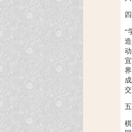
四
“
造
动
宜
界
成
交
五
棋