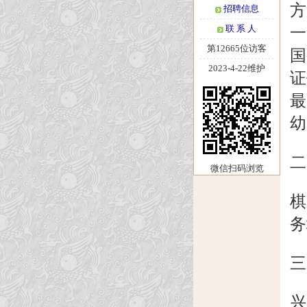
方
招聘信息
联 系 人
一
第12665位访客
国
2023-4-22维护
证
最
幼
二
微信扫码浏览
棋
务
三
兴