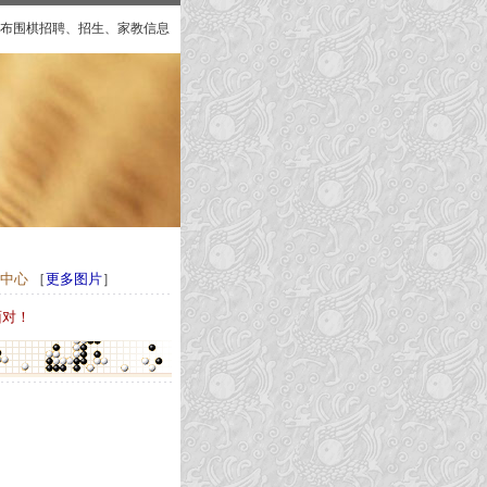
布围棋招聘、招生、家教信息
中心
［
更多图片
］
面对！