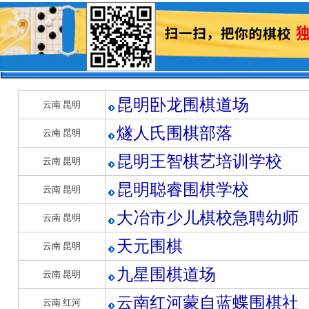
昆明卧龙围棋道场
云南 昆明
燧人氏围棋部落
云南 昆明
昆明王智棋艺培训学校
云南 昆明
昆明聪睿围棋学校
云南 昆明
大冶市少儿棋校急聘幼师
云南 昆明
天元围棋
云南 昆明
九星围棋道场
云南 昆明
云南红河蒙自蓝蝶围棋社
云南 红河