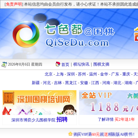
[
免责声明
] 本站信息均由会员自行发布，请小心求证！本站不承担因此造成
｜
棋坛快讯
｜
围棋文摘
2026年8月6日 星期四
首页
北京
-
上海
-
深圳
-
苏州
-
温州
-
金华
-
广东
-
重庆
-
天
新疆
-
河北
-
吉林
-
黑龙江
-
安徽
-
江西
-
河南
-
湖北
-
湖南
-
招聘
了解详情
买2年送1年
深圳市博弈少儿围棋学院
购买VIP满
60元
就
送
精装版AI棋