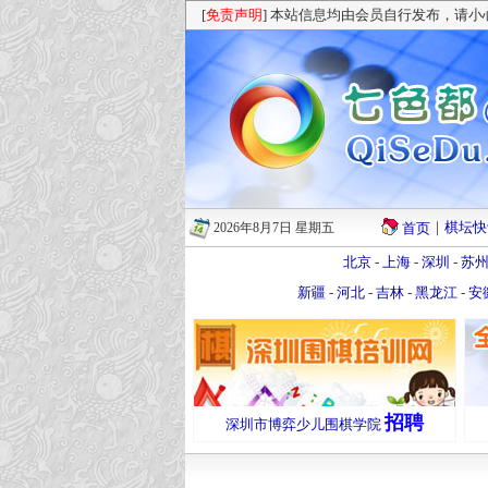
[
免责声明
] 本站信息均由会员自行发布，请
｜
棋坛快
2026年8月7日 星期五
首页
北京
-
上海
-
深圳
-
苏
新疆
-
河北
-
吉林
-
黑龙江
-
安
招聘
深圳市博弈少儿围棋学院