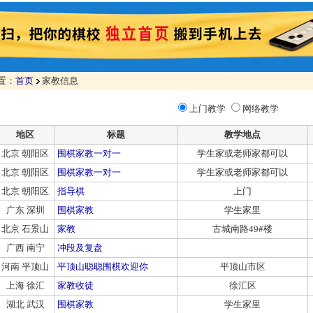
置：
首页
家教信息
上门教学
网络教学
地区
标题
教学地点
北京 朝阳区
围棋家教一对一
学生家或老师家都可以
北京 朝阳区
围棋家教一对一
学生家或老师家都可以
北京 朝阳区
指导棋
上门
广东 深圳
围棋家教
学生家里
北京 石景山
家教
古城南路49#楼
广西 南宁
冲段及复盘
河南 平顶山
平顶山聪聪围棋欢迎你
平顶山市区
上海 徐汇
家教收徒
徐汇区
湖北 武汉
围棋家教
学生家里