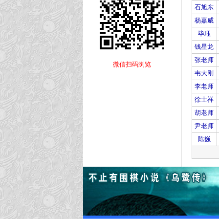
石旭东
杨嘉威
毕珏
钱星龙
张老师
微信扫码浏览
韦大刚
李老师
徐士祥
胡老师
尹老师
陈巍