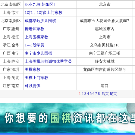
北京 朝阳区
职业九段[朝阳区]
北京市
上海 徐汇
1对1，1对多上门家教
北京 朝阳区
成都毕珏少儿围棋
成都市五大花园金雁大厦607
广东 惠州
庞老师家教
惠城区市内
上海 松江
上海围棋家教
上海市
浙江 金华
1---3段学员
义乌市贝村路318
广西 南宁
南宁市少儿围棋
南宁三祺广场三楼
上海 静安
上海围棋老师诚招优秀学员
静安大融城
广东 深圳
围棋家教
龙岗区布吉街道片区即可
上海 闸北
围棋上门家教
江苏 南京
可以提供
浦口
1
2
3
4
5
6
7
8
后页
尾页