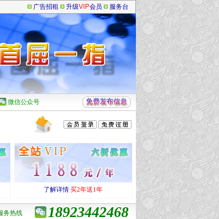
广告招租
升级
VIP
会员
服务台
微信公众号
了解详情
买2年送1年
18923442468
服务热线