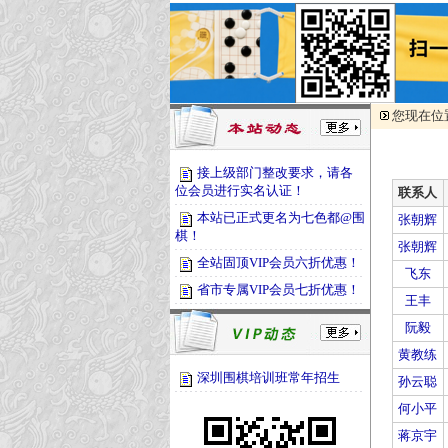
您现在位
接上级部门整改要求，请各
位会员进行实名认证！
联系人
本站已正式更名为七色都@围
张朝辉
棋！
张朝辉
全站固顶VIP会员六折优惠！
飞东
省市专属VIP会员七折优惠！
王丰
阮毅
黄教练
深圳围棋培训班常年招生
孙云聪
何小平
蒋京宇