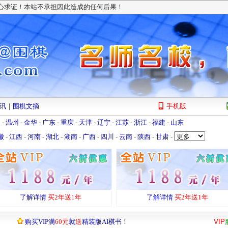
小心求证！本站不承担因此造成的任何后果！
讯
｜
围棋文摘
手机版
州
-
温州
-
金华
-
广东
-
重庆
-
天津
-
辽宁
-
江苏
-
浙江
-
福建
-
山东
徽
-
江西
-
河南
-
湖北
-
湖南
-
广西
-
四川
-
云南
-
陕西
-
甘肃
-
了解详情
买2年送1年
了解详情
买2年送1年
购买VIP满
60元
就
送
精装版AI棋书！
VIP