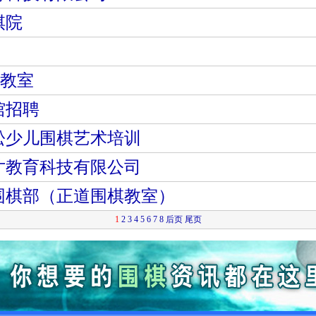
棋院
棋教室
馆招聘
松少儿围棋艺术培训
寸教育科技有限公司
围棋部（正道围棋教室）
1
2
3
4
5
6
7
8
后页
尾页