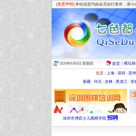
[
免责声明
] 本站信息均由会员自行发布，请
｜
棋坛快
2026年8月6日 星期四
首页
北京
-
上海
-
深圳
-
苏
新疆
-
河北
-
吉林
-
黑龙江
-
安
招聘
深圳市博弈少儿围棋学院