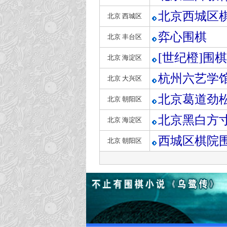
北京西城区
北京 西城区
弈心围棋
北京 丰台区
[世纪橙]围
北京 海淀区
杭州六艺学
北京 大兴区
北京葛道劲
北京 朝阳区
北京黑白方
北京 海淀区
西城区棋院
北京 朝阳区