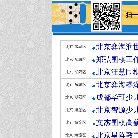
北京弈海润
北京 东城区
郑弘围棋工
北京 东城区
北京汪慧围
北京 朝阳区
北京弈海睿
北京 东城区
成都毕珏少
北京 朝阳区
北京智源少
北京 海淀区
文杰围棋高
北京 海淀区
北京星阵教
北京 海淀区