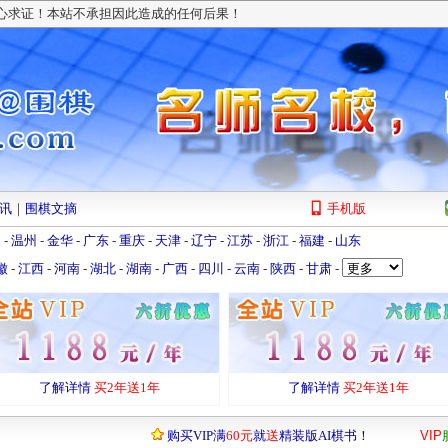
小心求证！本站不承担因此造成的任何后果！
讯
｜
围棋文摘
手机版
州
-
温州
-
金华
-
广东
-
重庆
-
天津
-
辽宁
-
江苏
-
浙江
-
福建
-
山东
徽
-
江西
-
河南
-
湖北
-
湖南
-
广西
-
四川
-
云南
-
陕西
-
甘肃
-
了解详情
买2年送1年
了解详情
买2年送1年
购买VIP满
60元
就
送
精装版AI棋书！
VIP