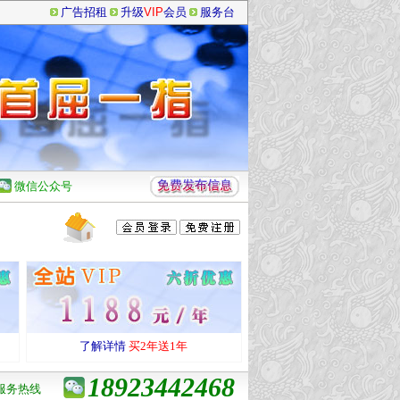
广告招租
升级
VIP
会员
服务台
微信公众号
了解详情
买2年送1年
18923442468
服务热线