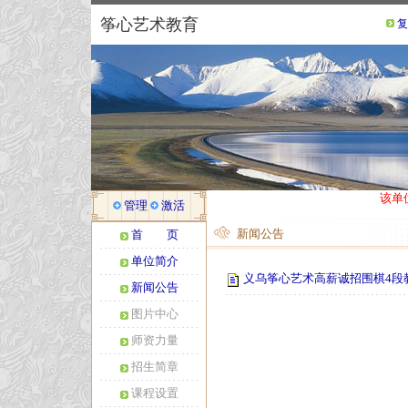
筝心艺术教育
复
该单
管理
激活
新闻公告
首 页
单位简介
义乌筝心艺术高薪诚招围棋4段
新闻公告
图片中心
师资力量
招生简章
课程设置