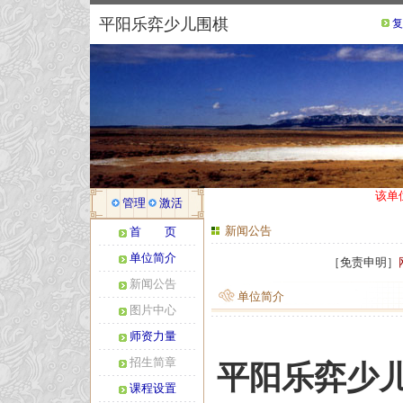
平阳乐弈少儿围棋
复
该单
管理
激活
新闻公告
首 页
单位简介
［免责申明］
新闻公告
单位简介
图片中心
师资力量
招生简章
平阳乐弈少
课程设置