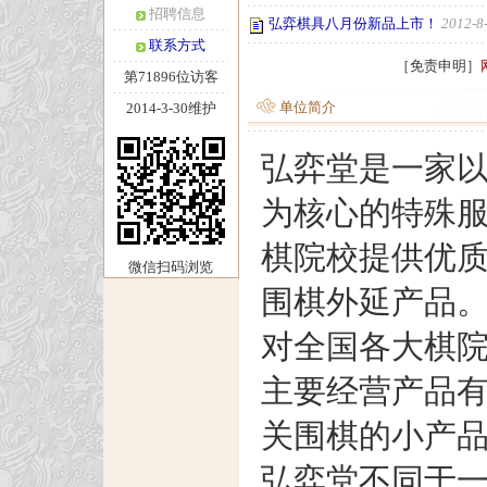
招聘信息
弘弈棋具八月份新品上市！
2012-8
联系方式
［免责申明］
第71896位访客
单位简介
2014-3-30维护
弘弈堂是一家
为核心的特殊
棋院校提供优
微信扫码浏览
围棋外延产品
对全国各大棋院
主要经营产品
关围棋的小产
弘弈堂不同于