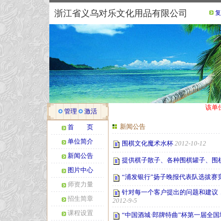
浙江省义乌对乐文化用品有限公司
复
该单
管理
激活
新闻公告
首 页
单位简介
围棋文化魔术水杯
2012-10-12
新闻公告
提供棋子散子、各种围棋罐子、围
图片中心
“浦发银行”扬子晚报代表队选拔赛
师资力量
针对每一个客户提出的问题和建议，解
招生简章
2012-9-5
课程设置
“中国酒城·郎牌特曲”杯第一届全