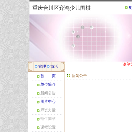
重庆合川区弈鸿少儿围棋
复
该单
管理
激活
新闻公告
首 页
单位简介
新闻公告
图片中心
师资力量
招生简章
课程设置