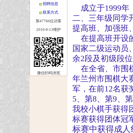
招聘信息
成立于
1999
年
联系方式
二、三年级同学
第47766位访客
提高班、加强班
2010-9-13维护
在提高班开设
国家二级运动员
余
2
段及初级段位
在全省、市围
微信扫码浏览
年兰州市围棋大
军，在前
12
名获
5
、第
8
、第
9
、第
我校小棋手获得
标赛获得团体冠
标赛中获得成人