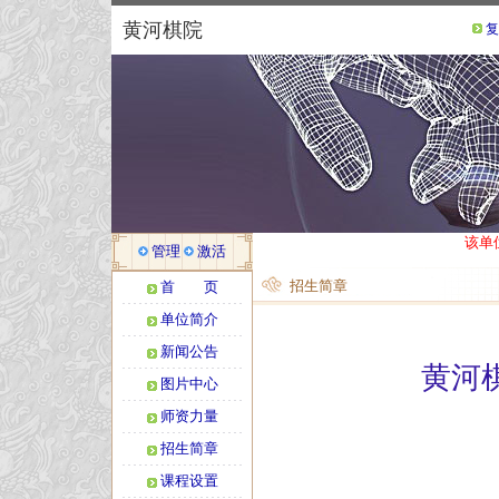
黄河棋院
复
该单
管理
激活
招生简章
首 页
单位简介
新闻公告
黄河
图片中心
师资力量
招生简章
课程设置