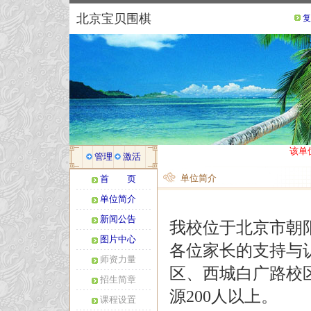
北京宝贝围棋
复
该单
管理
激活
单位简介
首 页
单位简介
新闻公告
我校位于北京市朝
图片中心
各位家长的支持与
师资力量
区、西城白广路校
招生简章
源200人以上。
课程设置