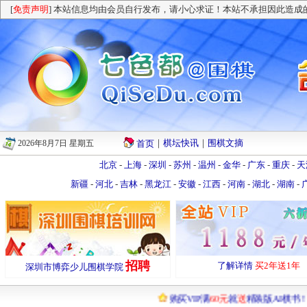
[
免责声明
] 本站信息均由会员自行发布，请小心求证！本站不承担因此造成
｜
棋坛快讯
｜
围棋文摘
2026年8月7日 星期五
首页
北京
-
上海
-
深圳
-
苏州
-
温州
-
金华
-
广东
-
重庆
-
天
新疆
-
河北
-
吉林
-
黑龙江
-
安徽
-
江西
-
河南
-
湖北
-
湖南
-
招聘
了解详情
买2年送1年
深圳市博弈少儿围棋学院
购买VIP满
60元
就
送
精装版AI棋