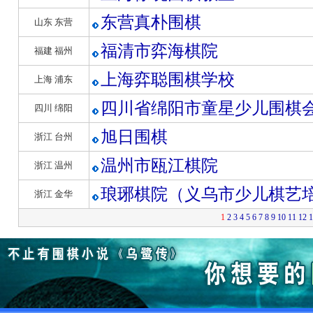
东营真朴围棋
山东 东营
福清市弈海棋院
福建 福州
上海弈聪围棋学校
上海 浦东
四川省绵阳市童星少儿围棋
四川 绵阳
旭日围棋
浙江 台州
温州市瓯江棋院
浙江 温州
琅琊棋院（义乌市少儿棋艺
浙江 金华
1
2
3
4
5
6
7
8
9
10
11
12
1