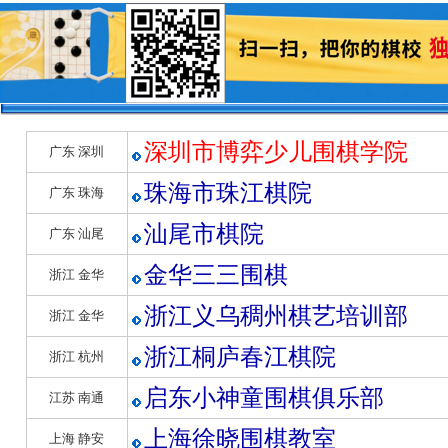
深圳市博弈少儿围棋学院
广东 深圳
珠海市珠江棋院
广东 珠海
汕尾市棋院
广东 汕尾
金华三三围棋
浙江 金华
浙江义乌稠州棋艺培训部
浙江 金华
浙江桐庐春江棋院
浙江 杭州
启东小神童围棋俱乐部
江苏 南通
上海徐晓围棋教室
上海 静安