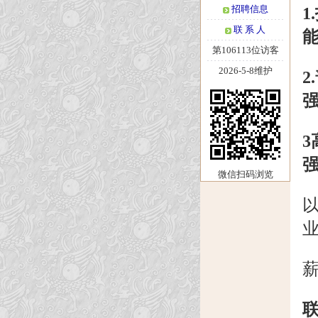
招聘信息
1
联 系 人
第106113位访客
2026-5-8维护
2
强
3
强
微信扫码浏览
薪
联