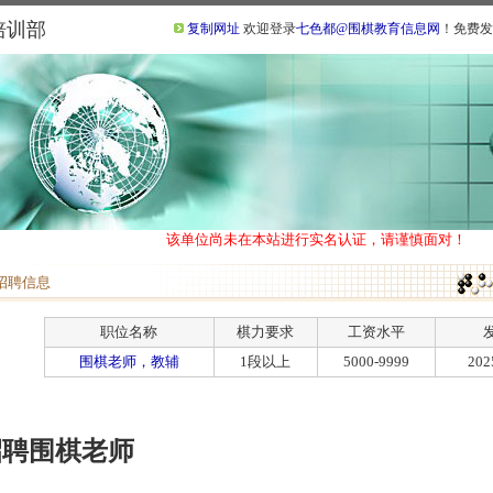
培训部
复制网址
欢迎登录
七色都@围棋教育信息网
！免费发
该单位尚未在本站进行实名认证，请谨慎面对！
招聘信息
职位名称
棋力要求
工资水平
围棋老师，教辅
1段以上
5000-9999
20
招聘围棋老师