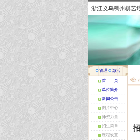
浙江义乌稠州棋艺
管理
激活
首 页
单位简介
新闻公告
图片中心
师资力量
招生简章
课程设置