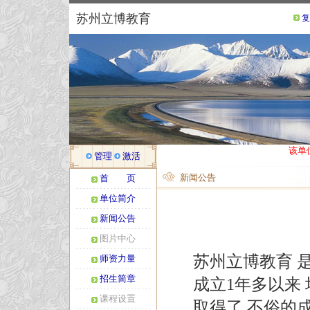
苏州立博教育
复
该单
管理
激活
新闻公告
首 页
单位简介
新闻公告
图片中心
苏州立博教育 
师资力量
招生简章
成立1年多以来 
课程设置
取得了 不俗的