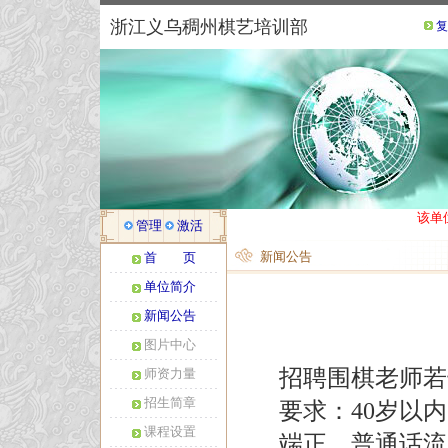
浙江义乌稠州棋艺培训部
复
该单
管理
激活
新闻公告
首 页
单位简介
新闻公告
图片中心
招聘围棋老师若
师资力量
招生简章
要求：40岁以
课程设置
端正，普通话流