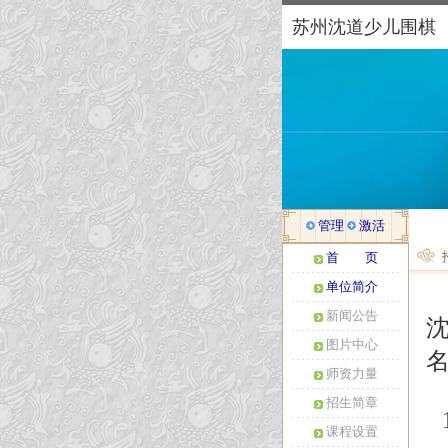
苏州沈道少儿围棋
管理
激活
首 页
单位简介
新闻公告
图片中心
师资力量
招生简章
课程设置