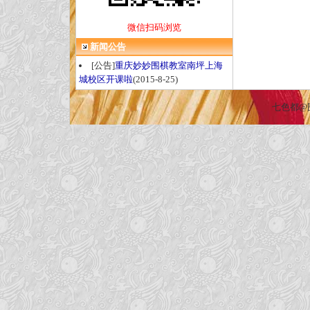
微信扫码浏览
新闻公告
[公告]
重庆妙妙围棋教室南坪上海
城校区开课啦
(2015-8-25)
七色都@