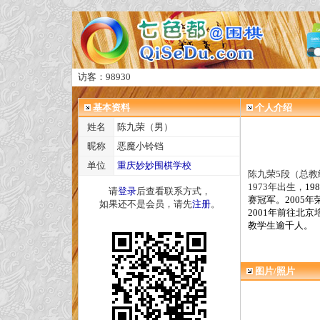
访客：98930
基本资料
个人介绍
姓名
陈九荣（男）
昵称
恶魔小铃铛
单位
重庆妙妙围棋学校
陈九荣
5
段（总教
1973
年出生，
198
请
登录
后查看联系方式，
赛冠军。
2005
年
如果还不是会员，请先
注册
。
2001
年前往北京
教学生逾千人。
图片/照片